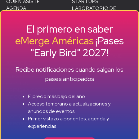
QUIÉN ASISTE
STARTUPS
AGENDA
LABORATORIO DE
ALTAVOCES
D
CRECIMIENTO SMB
EXPOSICIÓN
HISTORIAS DE ÉXITO DE
El primero en saber
VIAJAR A MIAMI
ANTIGUOS ALUMNOS
PATROCINADORES
eMerge Américas
¡Pases
CONVIÉRTETE EN
"Early Bird" 2027!
PATROCINADOR
RESERVAR UN STAND
ACERCA DE
Recibe notificaciones cuando salgan los
HISTORIA
NUESTRO EQUIPO
pases anticipados
EVENTOS
PRENSA Y CREADORES
El precio más bajo del año
DE CONTENIDOS
+ +
Acceso temprano a actualizaciones y
CONTACTO
anuncios de eventos
NOTICIAS +
Primer vistazo a ponentes, agenda y
REPORTAJES
experiencias