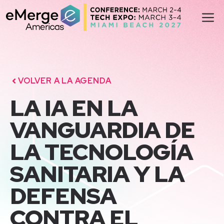
Saltar
M
al
contenido
VOLVER A LA AGENDA
LA IA EN LA
VANGUARDIA DE
LA TECNOLOGÍA
SANITARIA Y LA
DEFENSA
CONTRA EL