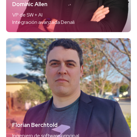
Dominic Allen
VP de SW + AI
Integración avanzada Denali
Florian Berchtold
Ingeniero de software principal