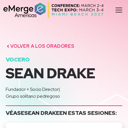
Saltar
M
al
contenido
VOLVER A LOS ORADORES
VOCERO
SEAN DRAKE
Fundador + Socio Director
|
Grupo solitario pedregoso
VÉASE
SEAN DRAKE
EN ESTAS SESIONES: