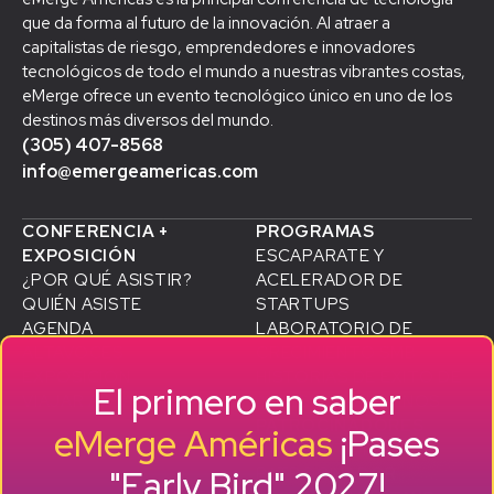
que da forma al futuro de la innovación. Al atraer a
capitalistas de riesgo, emprendedores e innovadores
tecnológicos de todo el mundo a nuestras vibrantes costas,
eMerge ofrece un evento tecnológico único en uno de los
destinos más diversos del mundo.
(305) 407-8568
info@emergeamericas.com
CONFERENCIA +
PROGRAMAS
EXPOSICIÓN
ESCAPARATE Y
¿POR QUÉ ASISTIR?
ACELERADOR DE
QUIÉN ASISTE
STARTUPS
AGENDA
LABORATORIO DE
ALTAVOCES
D
CRECIMIENTO SMB
EXPOSICIÓN
HISTORIAS DE ÉXITO DE
El primero en saber
VIAJAR A MIAMI
ANTIGUOS ALUMNOS
PATROCINADORES
eMerge Américas
¡Pases
CONVIÉRTETE EN
"Early Bird" 2027!
PATROCINADOR