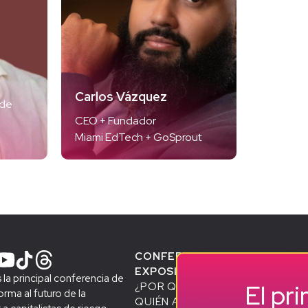
Carlos Vázquez
 de
CEO + Fundador
Miami EdTech + GoSprout
CONFERENCIA +
PR
EXPOSICIÓN
ESC
la principal conferencia de
El pr
¿POR QUÉ ASISTIR?
ACE
rma al futuro de la
QUIÉN ASISTE
STA