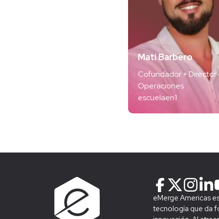
Mati Barbero
Cofundador + Director
Operaciones
escuelaen1
eMerge Americas es 
tecnología que da fo