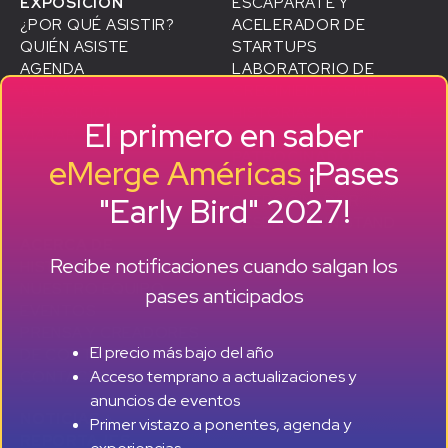
EXPOSICIÓN
ESCAPARATE Y
¿POR QUÉ ASISTIR?
ACELERADOR DE
QUIÉN ASISTE
STARTUPS
AGENDA
LABORATORIO DE
ALTAVOCES
D
CRECIMIENTO SMB
EXPOSICIÓN
HISTORIAS DE ÉXITO DE
El primero en saber
VIAJAR A MIAMI
ANTIGUOS ALUMNOS
PATROCINADORES
eMerge Américas
¡Pases
CONVIÉRTETE EN
"Early Bird" 2027!
PATROCINADOR
RESERVAR UN STAND
ACERCA DE
Recibe notificaciones cuando salgan los
HISTORIA
NUESTRO EQUIPO
pases anticipados
EVENTOS
PRENSA Y CREADORES
El precio más bajo del año
DE CONTENIDOS
+ +
Acceso temprano a actualizaciones y
CONTACTO
anuncios de eventos
NOTICIAS +
Primer vistazo a ponentes, agenda y
REPORTAJES