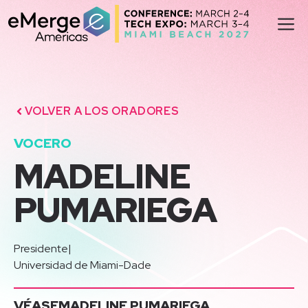
Saltar
M
al
contenido
VOLVER A LOS ORADORES
VOCERO
MADELINE
PUMARIEGA
Presidente
|
Universidad de Miami-Dade
VÉASE
MADELINE PUMARIEGA