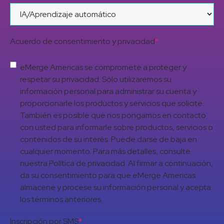
Acuerdo de consentimiento y privacidad
*
eMerge Americas se compromete a proteger y
respetar su privacidad. Sólo utilizaremos su
información personal para administrar su cuenta y
proporcionarle los productos y servicios que solicite.
También es posible que nos pongamos en contacto
con usted para informarle sobre productos, servicios o
contenidos de su interés. Puede darse de baja en
cualquier momento. Para más detalles, consulte
nuestra Política de privacidad. Al firmar a continuación,
da su consentimiento para que eMerge Americas
almacene y procese su información personal y acepta
los términos anteriores.
Inscripción por SMS
*