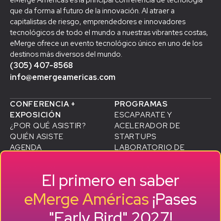
eMerge Americas es la principal conferencia de tecnología
que da forma al futuro de la innovación. Al atraer a
capitalistas de riesgo, emprendedores e innovadores
tecnológicos de todo el mundo a nuestras vibrantes costas,
eMerge ofrece un evento tecnológico único en uno de los
destinos más diversos del mundo.
(305) 407-8568
info@emergeamericas.com
CONFERENCIA +
PROGRAMAS
EXPOSICIÓN
ESCAPARATE Y
¿POR QUÉ ASISTIR?
ACELERADOR DE
QUIÉN ASISTE
STARTUPS
AGENDA
LABORATORIO DE
ALTAVOCES
D
CRECIMIENTO SMB
EXPOSICIÓN
HISTORIAS DE ÉXITO DE
El primero en saber
VIAJAR A MIAMI
ANTIGUOS ALUMNOS
PATROCINADORES
eMerge Américas
¡Pases
CONVIÉRTETE EN
"Early Bird" 2027!
PATROCINADOR