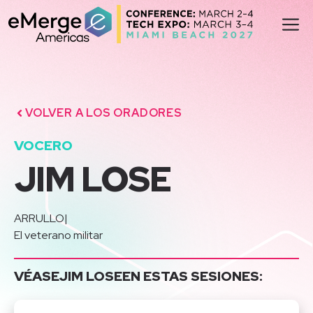
Saltar
M
al
contenido
VOLVER A LOS ORADORES
VOCERO
JIM LOSE
ARRULLO
|
El veterano militar
VÉASE
JIM LOSE
EN ESTAS SESIONES: