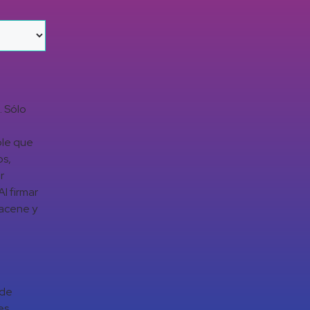
. Sólo
ble que
os,
r
l firmar
macene y
 de
es,