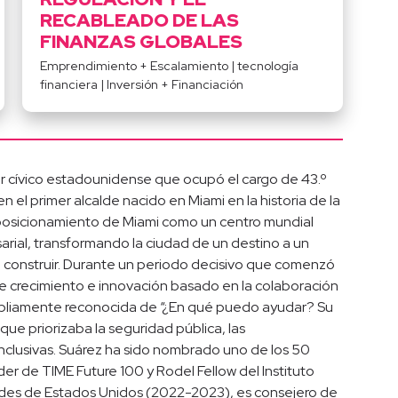
RECABLEADO DE LAS
FINANZAS GLOBALES
Emprendimiento + Escalamiento
|
tecnología
financiera
|
Inversión + Financiación
er cívico estadounidense que ocupó el cargo de 43.º
 el primer alcalde nacido en Miami en la historia de la
osicionamiento de Miami como un centro mundial
esarial, transformando la ciudad de un destino a un
n construir. Durante un periodo decisivo que comenzó
e crecimiento e innovación basado en la colaboración
ampliamente reconocida de “¿En qué puedo ayudar? Su
 que priorizaba la seguridad pública, las
inclusivas. Suárez ha sido nombrado uno de los 50
íder de TIME Future 100 y Rodel Fellow del Instituto
ldes de Estados Unidos (2022-2023), es consejero de