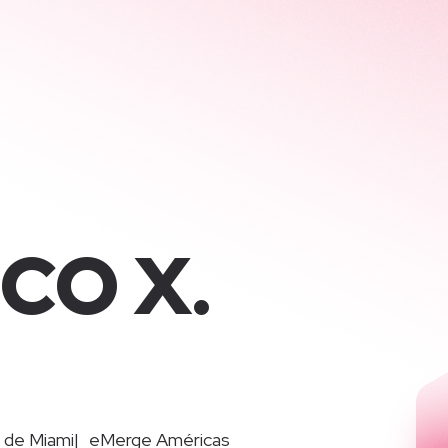
CO X.
|
e de Miami
eMerge Américas