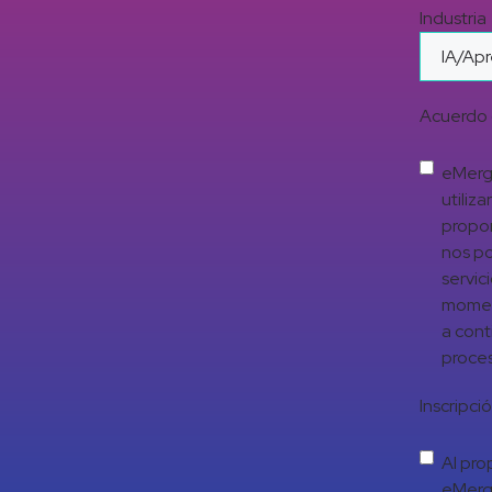
Industria
Acuerdo 
eMerge
utiliz
propor
nos po
servic
moment
a cont
proces
Inscripci
Al pro
eMerge