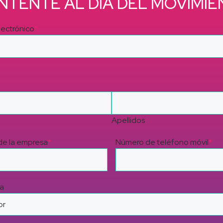
NTENTE AL DÍA DEL MOVIMIE
lectrónico
*
Apellidos
e la empresa
*
Número de teléfono móvil
*
a