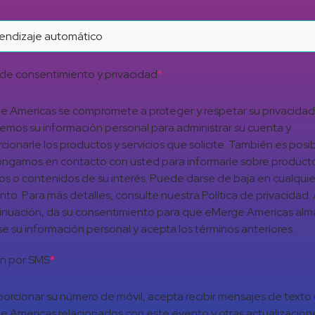
de consentimiento y privacidad
*
 Americas se compromete a proteger y respetar su privacidad
aremos su información personal para administrar su cuenta y
cionarle los productos y servicios que solicite. También es posi
ngamos en contacto con usted para informarle sobre product
ios o contenidos de su interés. Puede darse de baja en cualquie
o. Para más detalles, consulte nuestra Política de privacidad. A
inuación, da su consentimiento para que eMerge Americas al
e su información personal y acepta los términos anteriores.
ón por SMS
*
porcionar su número de móvil, acepta recibir mensajes de texto
 Americas relacionados con este evento y otras actualizacion