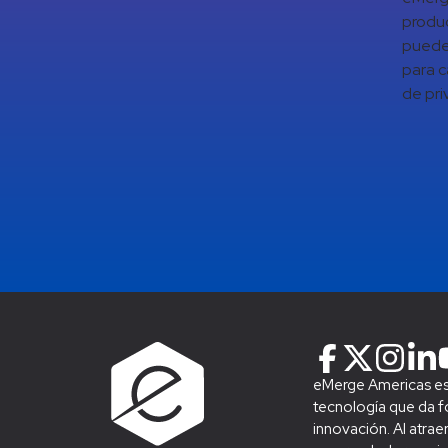
produc
puede 
para c
de pri
eMerge Americas es 
tecnología que da fo
innovación. Al atraer