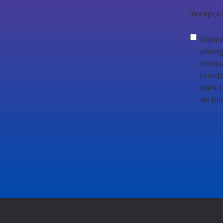
Inscripci
Al pro
eMerge
produc
puede 
para c
de pri