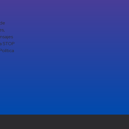
 de
es,
ensajes
da STOP
olítica