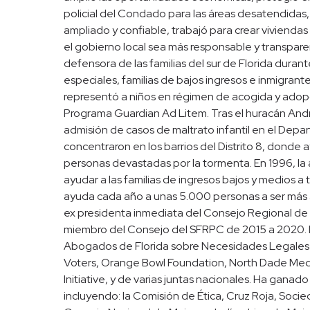
policial del Condado para las áreas desatendidas
ampliado y confiable, trabajó para crear viviendas 
el gobierno local sea más responsable y transpar
defensora de las familias del sur de Florida dura
especiales, familias de bajos ingresos e inmigrant
representó a niños en régimen de acogida y adopci
Programa Guardian Ad Litem. Tras el huracán And
admisión de casos de maltrato infantil en el Depart
concentraron en los barrios del Distrito 8, donde a
personas devastadas por la tormenta. En 1996, la
ayudar a las familias de ingresos bajos y medios a
ayuda cada año a unas 5.000 personas a ser más 
ex presidenta inmediata del Consejo Regional de P
miembro del Consejo del SFRPC de 2015 a 2020. 
Abogados de Florida sobre Necesidades Legales 
Voters, Orange Bowl Foundation, North Dade Medi
Initiative, y de varias juntas nacionales. Ha gana
incluyendo: la Comisión de Ética, Cruz Roja, Soc