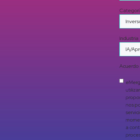
Categorí
Industria
Acuerdo 
eMerge
utiliz
propor
nos po
servic
moment
a cont
proces