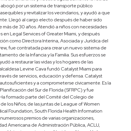
, abogó por un sistema de transporte público
asequibles y revitalizar los vecindarios, y ayudó a que
ente. Llegó al cargo electo después de haber sido
nte más de 30 años. Atendió a niños con necesidades
es en Legal Services of Greater Miami, y después
ón como Directora Interina, Asociada y Jurídica del
rew, fue contratada para crear un nuevo sistema de
amento de la Infancia y la Familia. Sus esfuerzos se
yudó a restaurar las vidas y los hogares de las
 alcaldesa Levine Cava fundó Catalyst Miami para
 través de servicios, educación y defensa. Catalyst
autosuficientes y a comprometerse cívicamente. Es la
lanificación del Sur de Florida (SFRPC) y fue
Ha formado parte del Comité del Colegio de
de los Niños; de las juntas de League of Women
cal Foundation, South Florida Health Information
do numerosos premios de varias organizaciones,
iedad Americana de Administración Pública, ACLU,