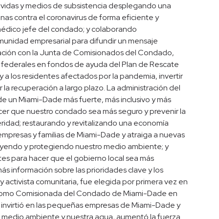
r vidas y medios de subsistencia desplegando una
nas contra el coronavirus de forma eficiente y
édico jefe del condado; y colaborando
omunidad empresarial para difundir un mensaje
ración con la Junta de Comisionados del Condado,
es federales en fondos de ayuda del Plan de Rescate
a los residentes afectados por la pandemia, invertir
r la recuperación a largo plazo. La administración del
 de un Miami-Dade más fuerte, más inclusivo y más
acer que nuestro condado sea más seguro y prevenir la
eridad; restaurando y revitalizando una economía
mpresas y familias de Miami-Dade y atraiga a nuevas
truyendo y protegiendo nuestro medio ambiente; y
s para hacer que el gobierno local sea más
s información sobre las prioridades clave y los
 activista comunitaria, fue elegida por primera vez en
ir como Comisionada del Condado de Miami-Dade en
 invirtió en las pequeñas empresas de Miami-Dade y
l medio ambiente y nuestra agua, aumentó la fuerza