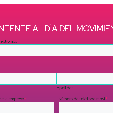
NTENTE AL DÍA DEL MOVIMIE
lectrónico
*
Apellidos
e la empresa
*
Número de teléfono móvil
*