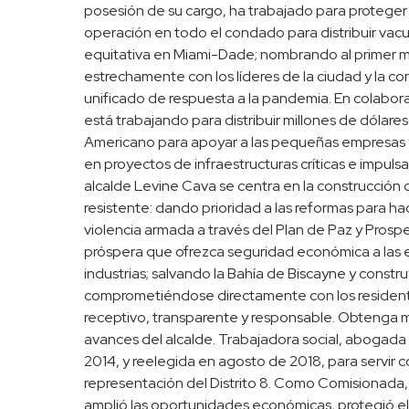
posesión de su cargo, ha trabajado para protege
operación en todo el condado para distribuir vacu
equitativa en Miami-Dade; nombrando al primer m
estrechamente con los líderes de la ciudad y la c
unificado de respuesta a la pandemia. En colabo
está trabajando para distribuir millones de dólar
Americano para apoyar a las pequeñas empresas y 
en proyectos de infraestructuras críticas e impulsa
alcalde Levine Cava se centra en la construcción
resistente: dando prioridad a las reformas para h
violencia armada a través del Plan de Paz y Prosp
próspera que ofrezca seguridad económica a las e
industrias; salvando la Bahía de Biscayne y cons
comprometiéndose directamente con los residente
receptivo, transparente y responsable. Obtenga má
avances del alcalde. Trabajadora social, abogada y
2014, y reelegida en agosto de 2018, para serv
representación del Distrito 8. Como Comisionada,
amplió las oportunidades económicas, protegió e