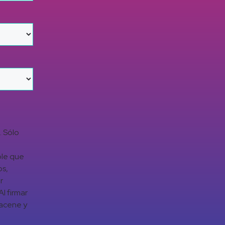
. Sólo
ble que
os,
r
l firmar
macene y