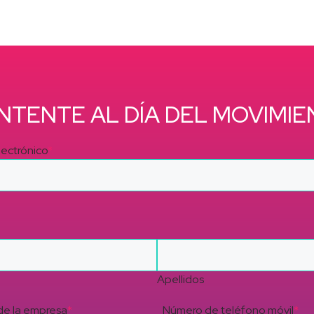
NTENTE AL DÍA DEL MOVIMIE
lectrónico
*
Apellidos
e la empresa
*
Número de teléfono móvil
*