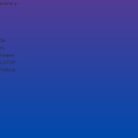
macene y
 de
es,
ensajes
da STOP
olítica