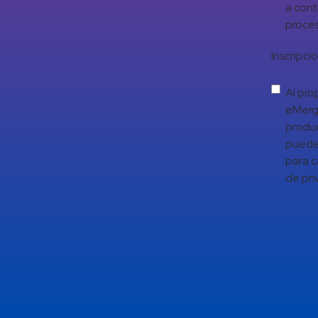
a cont
proces
Inscripci
Al pro
eMerge
produc
puede 
para c
de pri