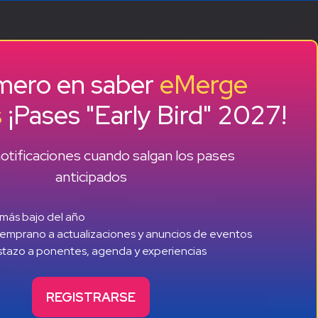
OGRAMAS
ACERCA DE
APARATE Y
HISTORIA
imero en saber
eMerge
LERADOR DE
NUESTRO EQUIPO
RTUPS
EVENTOS
s
¡Pases "Early Bird" 2027!
ORATORIO DE
PRENSA Y
CIMIENTO SMB
CREADORES DE
TORIAS DE ÉXITO
CONTENIDOS
+ +
otificaciones cuando salgan los pases
ANTIGUOS
CONTACTO
UMNOS
anticipados
NOTICIAS +
ROCINADORES
REPORTAJES
VIÉRTETE EN
ROCINADOR
 más bajo del año
ERVAR UN STAND
emprano a actualizaciones y anuncios de eventos
istazo a ponentes, agenda y experiencias
REGISTRARSE