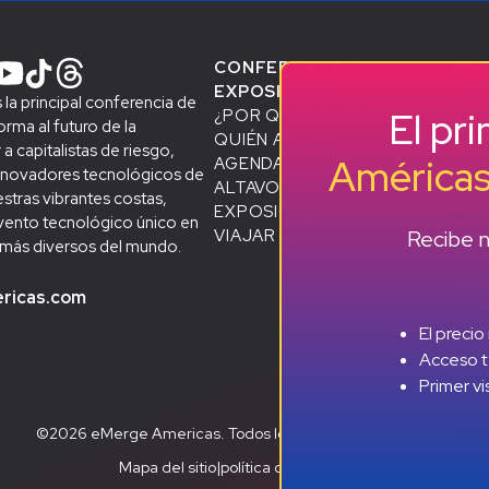
CONFERENCIA +
PR
EXPOSICIÓN
ESC
la principal conferencia de
El pr
¿POR QUÉ ASISTIR?
ACE
rma al futuro de la
QUIÉN ASISTE
STA
 a capitalistas de riesgo,
América
AGENDA
LAB
novadores tecnológicos de
ALTAVOCES
D
CRE
stras vibrantes costas,
EXPOSICIÓN
HIS
vento tecnológico único en
Recibe n
VIAJAR A MIAMI
DE 
 más diversos del mundo.
AL
PAT
ricas.com
CON
PAT
El precio
RES
Acceso t
Primer v
©2026 eMerge Americas. Todos los derechos reservados.
Mapa del sitio
|
política de privacidad