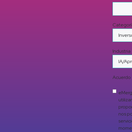
Categorí
Industria
Acuerdo 
eMerge
utiliz
propor
nos po
servic
moment