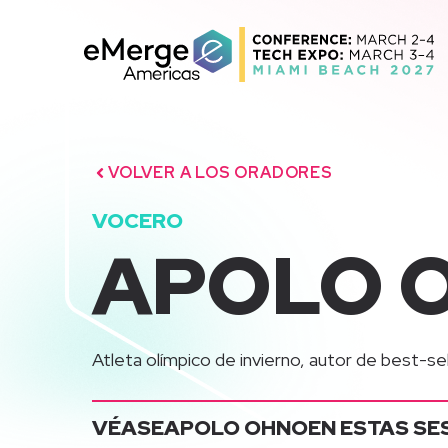
Saltar
al
contenido
VOLVER A LOS ORADORES
VOCERO
APOLO 
Atleta olímpico de invierno, autor de best-se
VÉASE
APOLO OHNO
EN ESTAS SE