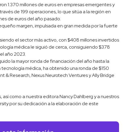
ieron 1.370 millones de euros en empresas emergentes y
 través de 199 operaciones, lo que sitúa a la región en
lones de euros del año pasado.
 pequeño margen, impulsada en gran medida por la fuerte
 siendo el sector más activo, con $408 millones invertidos
ología médica le siguió de cerca, consiguiendo $378
 el año 2023.
ido la mayor ronda de financiación del año hasta la
n tecnología médica, ha obtenido una ronda de $150
nt & Research, Nexus Neurotech Ventures y Ally Bridge
, así como a nuestra editora Nancy Dahlberg y a nuestros
sity por su dedicación a la elaboración de este