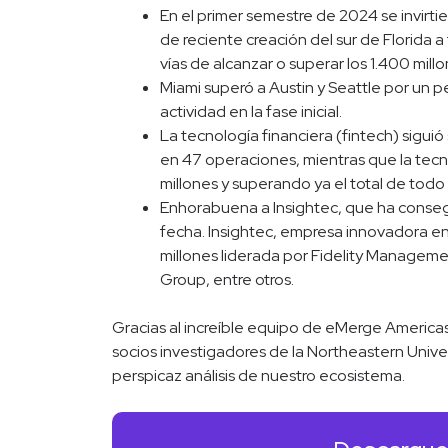
En el primer semestre de 2024 se invirt
de reciente creación del sur de Florida a
vías de alcanzar o superar los 1.400 mil
Miami superó a Austin y Seattle por un
actividad en la fase inicial.
La tecnología financiera (fintech) siguió
en 47 operaciones, mientras que la tecn
millones y superando ya el total de todo
Enhorabuena a Insightec, que ha consegu
fecha. Insightec, empresa innovadora e
millones liderada por Fidelity Manageme
Group, entre otros.
Gracias al increíble equipo de eMerge Americas
socios investigadores de la Northeastern Univer
perspicaz análisis de nuestro ecosistema.