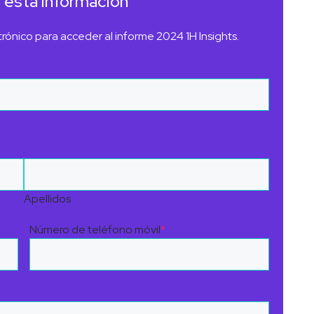
esta información
trónico para acceder al informe 2024 1H Insights.
Apellidos
Número de teléfono móvil
*