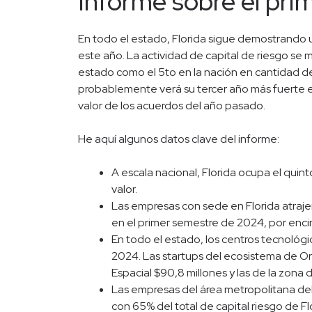
Informe sobre el pr
En todo el estado, Florida sigue demostrando 
este año. La actividad de capital de riesgo s
estado como el 5to en la nación en cantidad de 
probablemente verá su tercer año más fuerte 
valor de los acuerdos del año pasado.
He aquí algunos datos clave del informe:
A escala nacional, Florida ocupa el qui
valor.
Las empresas con sede en Florida atraj
en el primer semestre de 2024, por enci
En todo el estado, los centros tecnológi
2024. Las startups del ecosistema de Or
Espacial $90,8 millones y las de la zon
Las empresas del área metropolitana del s
con 65% del total de capital riesgo de F