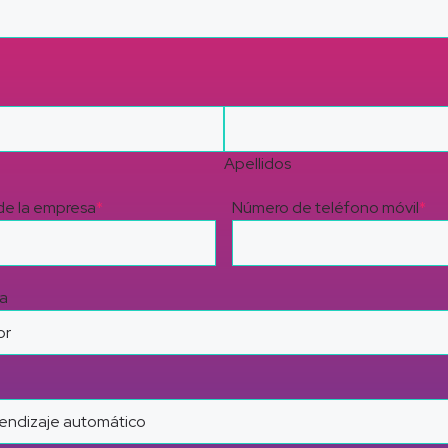
Apellidos
e la empresa
*
Número de teléfono móvil
*
a