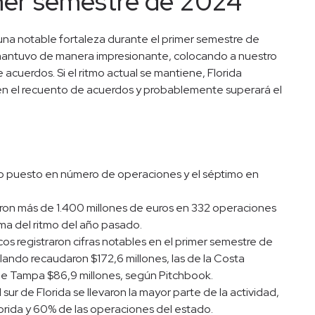
imer semestre de 2024
una notable fortaleza durante el primer semestre de
e mantuvo de manera impresionante, colocando a nuestro
acuerdos. Si el ritmo actual se mantiene, Florida
en el recuento de acuerdos y probablemente superará el
nto puesto en número de operaciones y el séptimo en
eron más de 1.400 millones de euros en 332 operaciones
ma del ritmo del año pasado.
cos registraron cifras notables en el primer semestre de
lando recaudaron $172,6 millones, las de la Costa
a de Tampa $86,9 millones, según Pitchbook.
ur de Florida se llevaron la mayor parte de la actividad,
lorida y 60% de las operaciones del estado.